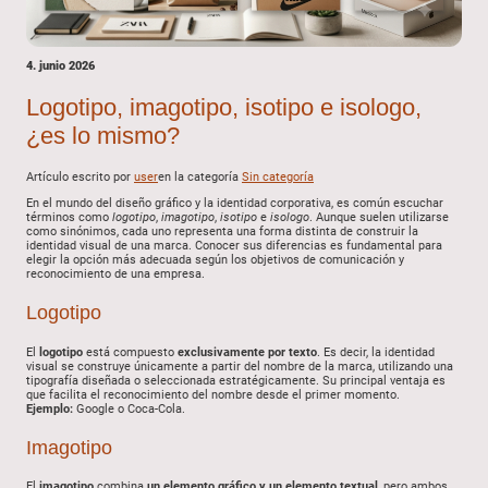
4. junio 2026
Logotipo, imagotipo, isotipo e isologo,
¿es lo mismo?
Artículo escrito por
user
en la categoría
Sin categoría
En el mundo del diseño gráfico y la identidad corporativa, es común escuchar
términos como
logotipo
,
imagotipo
,
isotipo
e
isologo
. Aunque suelen utilizarse
como sinónimos, cada uno representa una forma distinta de construir la
identidad visual de una marca. Conocer sus diferencias es fundamental para
elegir la opción más adecuada según los objetivos de comunicación y
reconocimiento de una empresa.
Logotipo
El
logotipo
está compuesto
exclusivamente por texto
. Es decir, la identidad
visual se construye únicamente a partir del nombre de la marca, utilizando una
tipografía diseñada o seleccionada estratégicamente. Su principal ventaja es
que facilita el reconocimiento del nombre desde el primer momento.
Ejemplo:
Google o Coca-Cola.
Imagotipo
El
imagotipo
combina
un elemento gráfico y un elemento textual
, pero ambos