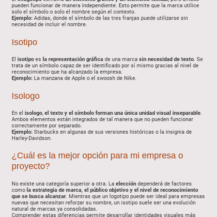
pueden funcionar de manera independiente. Esto permite que la marca utilice
solo el símbolo o solo el nombre según el contexto.
Ejemplo:
Adidas, donde el símbolo de las tres franjas puede utilizarse sin
necesidad de incluir el nombre.
Isotipo
El
isotipo
es
la representación gráfica
de una marca
sin necesidad de texto
. Se
trata de un símbolo capaz de ser identificado por sí mismo gracias al nivel de
reconocimiento que ha alcanzado la empresa.
Ejemplo:
La manzana de Apple o el swoosh de Nike.
Isologo
En el
isologo
,
el texto y el símbolo forman una única unidad visual inseparable
.
Ambos elementos están integrados de tal manera que no pueden funcionar
correctamente por separado.
Ejemplo:
Starbucks en algunas de sus versiones históricas o la insignia de
Harley-Davidson.
¿Cuál es la mejor opción para mi empresa o
proyecto?
No existe una categoría superior a otra. La
elección
dependerá de factores
como
la estrategia de marca, el público objetivo y el nivel de reconocimiento
que se busca alcanzar
. Mientras que un logotipo puede ser ideal para empresas
nuevas que necesitan reforzar su nombre, un isotipo suele ser una evolución
natural de marcas ya consolidadas.
Comprender estas diferencias permite desarrollar identidades visuales más